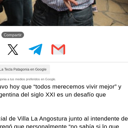
Compartir
La Tecla Patagonia en Google
onia a tus medios preferidos en Google.
tuvo hoy que “todos merecemos vivir mejor” y
gentina del siglo XXI es un desafío que
ial de Villa La Angostura junto al intendente de
regó que personalmente “no sabía si lo que