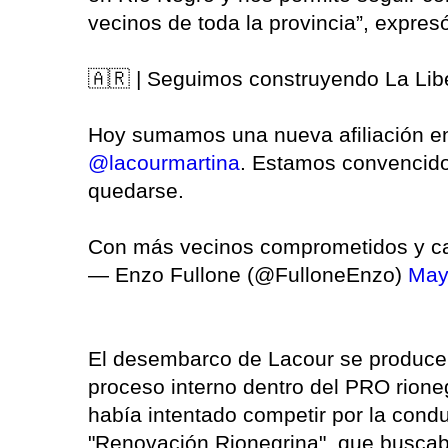
vecinos de toda la provincia”, expresó 
🇦🇷 | Seguimos construyendo La Lib
Hoy sumamos una nueva afiliación en n
@lacourmartina
. Estamos convencidos
quedarse.
Con más vecinos comprometidos y 
— Enzo Fullone (@FulloneEnzo)
May
El desembarco de Lacour se produc
proceso interno dentro del PRO rione
había intentado competir por la condu
"Renovación Rionegrina", que buscaba 