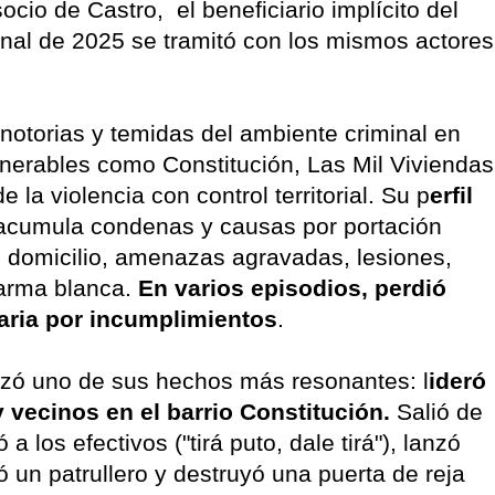
socio de Castro, el beneficiario implícito del
enal de 2025 se tramitó con los mismos actores
notorias y temidas del ambiente criminal en
lnerables como Constitución, Las Mil Viviendas
 la violencia con control territorial. Su p
erfil
 acumula condenas y causas por portación
de domicilio, amenazas agravadas, lesiones,
 arma blanca.
En varios episodios, perdió
iaria por incumplimientos
.
izó uno de sus hechos más resonantes: l
ideró
y vecinos en el barrio Constitución.
Salió de
a los efectivos ("tirá puto, dale tirá"), lanzó
ñó un patrullero y destruyó una puerta de reja