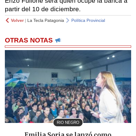
Enzo Fullone será quien ocupe la banca a
partir del 10 de diciembre.
Volver
|
La Tecla Patagonia
Política Provincial
OTRAS NOTAS
RIO NEGRO
Emilia Soria se lanzó como