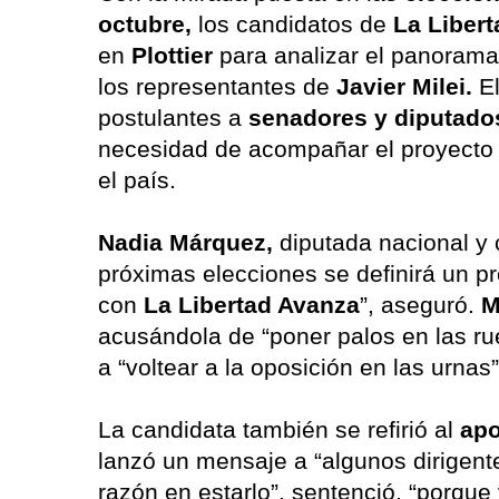
octubre,
los candidatos de
La Liber
en
Plottier
para analizar el panorama 
los representantes de
Javier Milei.
E
postulantes a
senadores y diputado
necesidad de acompañar el proyecto 
el país.
Nadia Márquez,
diputada nacional y 
próximas elecciones se definirá un pr
con
La Libertad Avanza
”, aseguró.
M
acusándola de “poner palos en las rue
a “voltear a la oposición en las urnas”
La candidata también se refirió al
ap
lanzó un mensaje a “algunos dirigente
razón en estarlo”, sentenció, “porque 