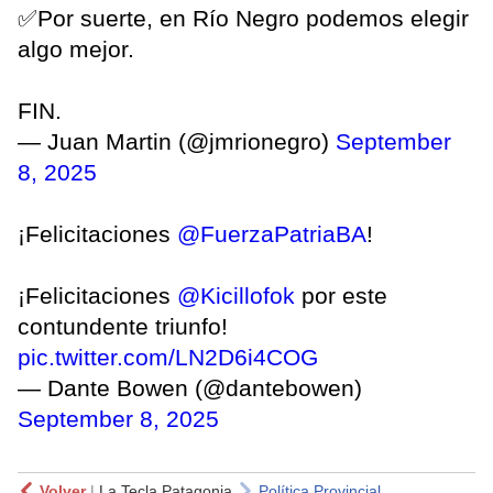
✅Por suerte, en Río Negro podemos elegir
algo mejor.
FIN.
— Juan Martin (@jmrionegro)
September
8, 2025
¡Felicitaciones
@FuerzaPatriaBA
!
¡Felicitaciones
@Kicillofok
por este
contundente triunfo!
pic.twitter.com/LN2D6i4COG
— Dante Bowen (@dantebowen)
September 8, 2025
Volver
|
La Tecla Patagonia
Política Provincial