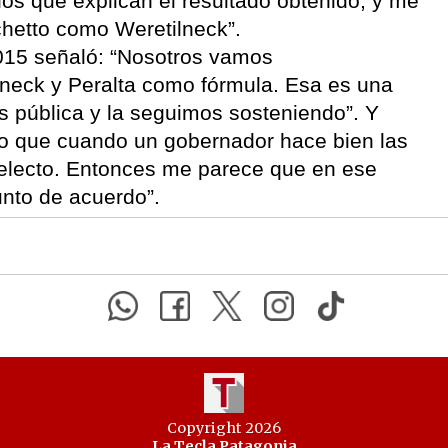
los que explican el resultado obtenido, y me
chetto como Weretilneck”.
015 señaló: “Nosotros vamos
ilneck y Peralta como fórmula. Esa es una
 pública y la seguimos sosteniendo”. Y
ijo que cuando un gobernador hace bien las
eelecto. Entonces me parece que en ese
nto de acuerdo”.
Copyright 2026
La Tecla Patagonia