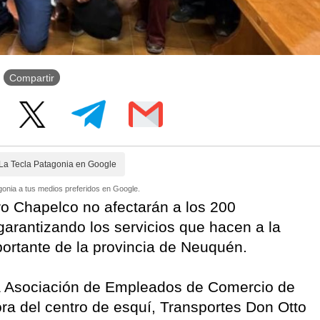
Compartir
La Tecla Patagonia en Google
onia a tus medios preferidos en Google.
o Chapelco no afectarán a los 200
arantizando los servicios que hacen a la
portante de la provincia de Neuquén.
 la Asociación de Empleados de Comercio de
a del centro de esquí, Transportes Don Otto