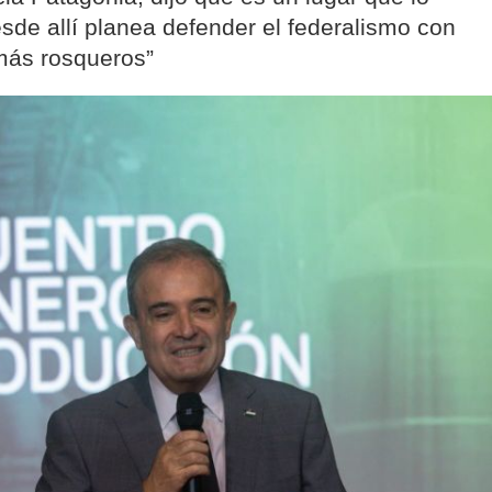
esde allí planea defender el federalismo con
 más rosqueros”