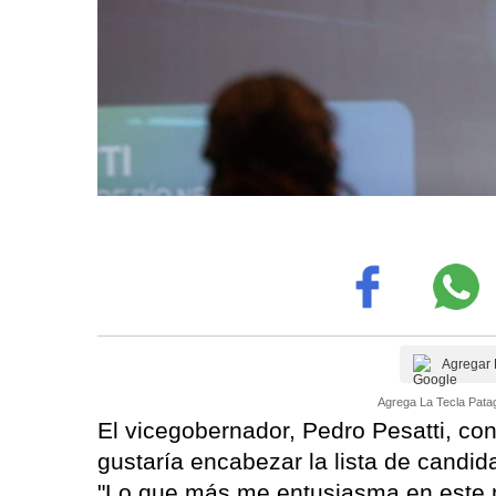
Agregar 
Agrega La Tecla Patag
El vicegobernador, Pedro Pesatti, co
gustaría encabezar la lista de candid
"Lo que más me entusiasma en este mo