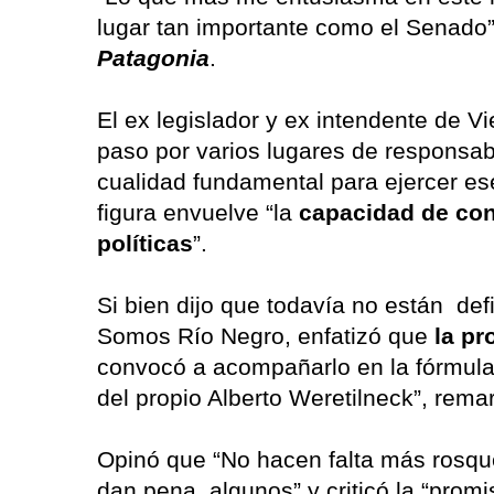
lugar tan importante como el Senado
Patagonia
.
El ex legislador y ex intendente de V
paso por varios lugares de responsab
cualidad fundamental para ejercer es
figura envuelve “la
capacidad de con
políticas
”.
Si bien dijo que todavía no están def
Somos Río Negro, enfatizó que
la pr
convocó a acompañarlo en la fórmula 
del propio Alberto Weretilneck”, rema
Opinó que “No hacen falta más rosqu
dan pena, algunos” y criticó la “promi