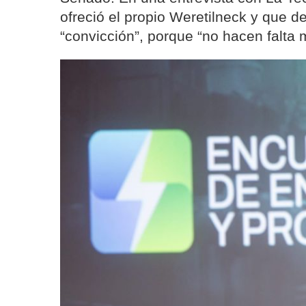
ofreció el propio Weretilneck y que d
“convicción”, porque “no hacen falta