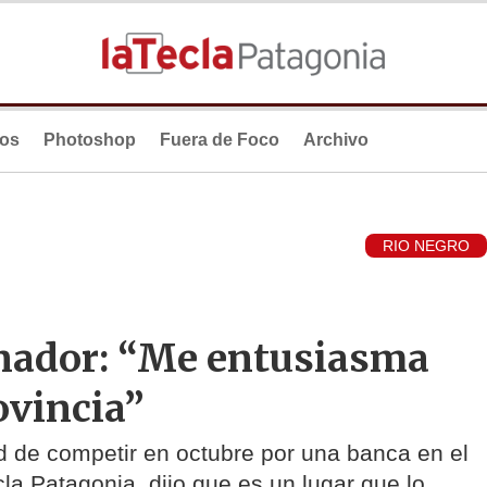
ios
Photoshop
Fuera de Foco
Archivo
RIO NEGRO
enador: “Me entusiasma
rovincia”
d de competir en octubre por una banca en el
la Patagonia, dijo que es un lugar que lo