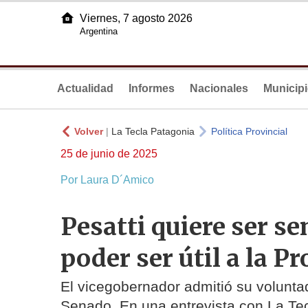
Viernes, 7 agosto 2026
Argentina
Actualidad
Informes
Nacionales
Municip
Volver
|
La Tecla Patagonia
Política Provincial
25 de junio de 2025
Por Laura D´Amico
Pesatti quiere ser s
poder ser útil a la P
El vicegobernador admitió su volunta
Senado. En una entrevista con La Tec