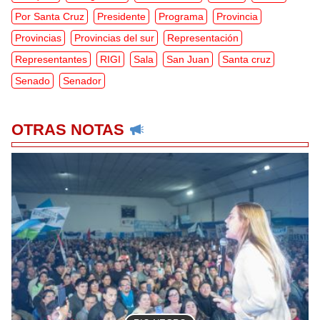
Por Santa Cruz
Presidente
Programa
Provincia
Provincias
Provincias del sur
Representación
Representantes
RIGI
Sala
San Juan
Santa cruz
Senado
Senador
OTRAS NOTAS