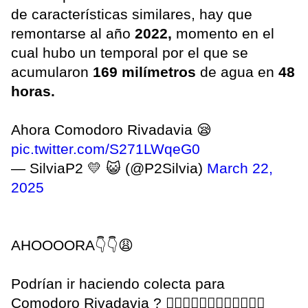
de características similares, hay que
remontarse al año
2022,
momento en el
cual hubo un temporal por el que se
acumularon
169 milímetros
de agua en
48
horas.
Ahora Comodoro Rivadavia 😪
pic.twitter.com/S271LWqeG0
— SilviaP2 💛 😺 (@P2Silvia)
March 22,
2025
AHOOOORA👇👇😩
Podrían ir haciendo colecta para
Comodoro Rivadavia ? 🤦🏼‍♀️🤦🏼‍♀️🤦🏼‍♀️🤦🏼‍♀️