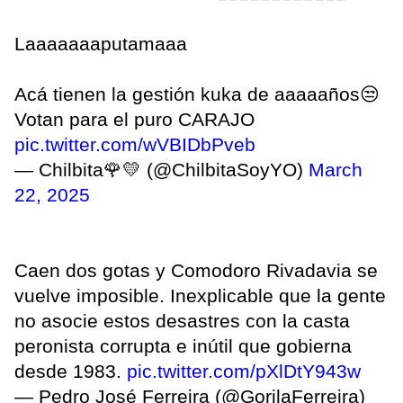
Laaaaaaaputamaaa
Acá tienen la gestión kuka de aaaaaños😒
Votan para el puro CARAJO
pic.twitter.com/wVBIDbPveb
— Chilbita🌹💛 (@ChilbitaSoyYO)
March
22, 2025
Caen dos gotas y Comodoro Rivadavia se
vuelve imposible. Inexplicable que la gente
no asocie estos desastres con la casta
peronista corrupta e inútil que gobierna
desde 1983.
pic.twitter.com/pXlDtY943w
— Pedro José Ferreira (@GorilaFerreira)