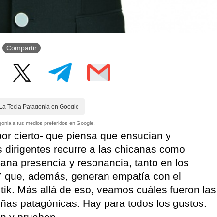
Compartir
La Tecla Patagonia en Google
onia a tus medios preferidos en Google.
 por cierto- que piensa que ensucian y
s dirigentes recurre a las chicanas como
gana presencia y resonancia, tanto en los
Y que, además, generan empatía con el
litik. Más allá de eso, veamos cuáles fueron las
añas patagónicas. Hay para todos los gustos:
en y prueben.