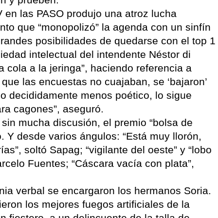
 en las PASO produjo una atroz lucha
punto que “monopolizó” la agenda con un sinfín
grandes posibilidades de quedarse con el top 1
piedad intelectual del intendente Néstor di
a cola a la jeringa”, haciendo referencia a
 que las encuestas no cuajaban, se ‘bajaron’
ono decididamente menos poético, lo sigue
ara cagones”, aseguró.
 sin mucha discusión, el premio “bolsa de
do. Y desde varios ángulos: “Está muy llorón,
as”, soltó Sapag; “vigilante del oeste” y “lobo
arcelo Fuentes; “Cáscara vacía con plata”,
cnia verbal se encargaron los hermanos Soria.
ron los mejores fuegos artificiales de la
 fiestero, a un delincuente de la talla de