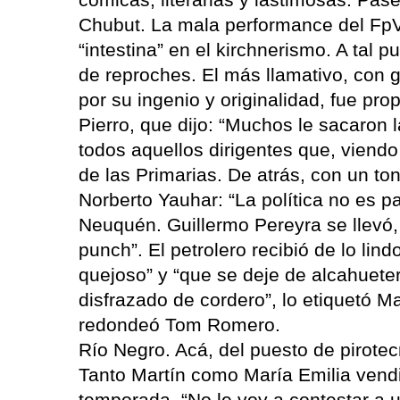
Chubut. La mala performance del FpV
“intestina” en el kirchnerismo. A tal 
de reproches. El más llamativo, con 
por su ingenio y originalidad, fue pro
Pierro, que dijo: “Muchos le sacaron l
todos aquellos dirigentes que, viendo
de las Primarias. De atrás, con un t
Norberto Yauhar: “La política no es p
Neuquén. Guillermo Pereyra se llevó,
punch”. El petrolero recibió de lo lin
quejoso” y “que se deje de alcahueterí
disfrazado de cordero”, lo etiquetó M
redondeó Tom Romero.
Río Negro. Acá, del puesto de pirote
Tanto Martín como María Emilia vendie
temporada. “No le voy a contestar a un