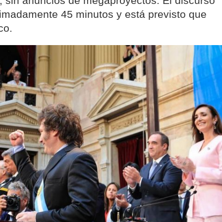
l", sin anuncios de megaproyectos. El discurso
ximadamente 45 minutos y está previsto que
co.