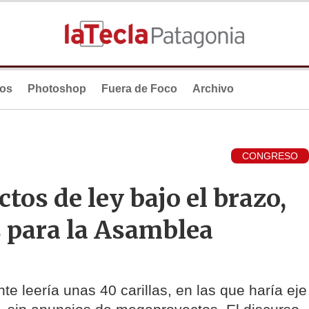
ios
Photoshop
Fuera de Foco
Archivo
CONGRESO
tos de ley bajo el brazo,
s para la Asamblea
e leería unas 40 carillas, en las que haría eje