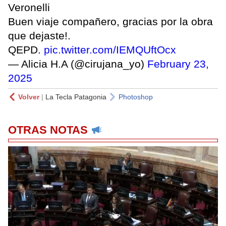
Veronelli
Buen viaje compañero, gracias por la obra
que dejaste!.
QEPD.
pic.twitter.com/IEMQUftOcx
— Alicia H.A (@cirujana_yo)
February 23,
2025
Volver
|
La Tecla Patagonia
Photoshop
OTRAS NOTAS