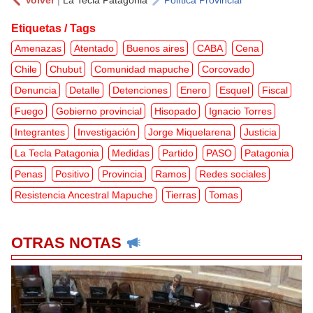
Etiquetas / Tags
Amenazas
Atentado
Buenos aires
CABA
Cena
Chile
Chubut
Comunidad mapuche
Corcovado
Denuncia
Detalle
Detenciones
Enero
Esquel
Fiscal
Fuego
Gobierno provincial
Hisopado
Ignacio Torres
Integrantes
Investigación
Jorge Miquelarena
Justicia
La Tecla Patagonia
Medidas
Partido
PASO
Patagonia
Penas
Positivo
Provincia
Ramos
Redes sociales
Resistencia Ancestral Mapuche
Tierras
Tomas
OTRAS NOTAS