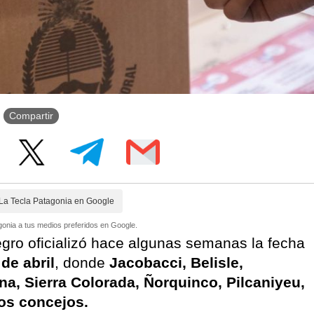
Compartir
La Tecla Patagonia en Google
onia a tus medios preferidos en Google.
egro oficializó hace algunas semanas la fecha
de abril
, donde
Jacobacci, Belisle,
, Sierra Colorada, Ñorquinco, Pilcaniyeu,
los concejos.