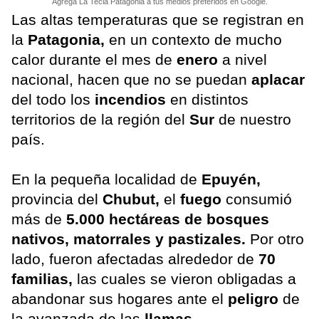
Agrega La Tecla Patagonia a tus medios preferidos en Google.
Las altas temperaturas que se registran en
la
Patagonia,
en un contexto de mucho
calor durante el mes de
enero
a nivel
nacional, hacen que no se puedan
aplacar
del todo los
incendios
en distintos
territorios de la región del
Sur
de nuestro
país.
En la pequeña localidad de
Epuyén,
provincia del
Chubut,
el
fuego
consumió
más de
5.000 hectáreas de bosques
nativos, matorrales y pastizales.
Por otro
lado, fueron afectadas alrededor de
70
familias,
las cuales se vieron obligadas a
abandonar sus hogares ante el
peligro
de
la avanzada de las
llamas.