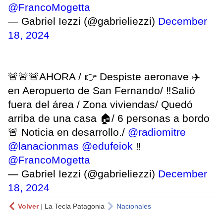
@FrancoMogetta
— Gabriel Iezzi (@gabrieliezzi)
December
18, 2024
🚨🚨🚨AHORA / 👉 Despiste aeronave ✈️
en Aeropuerto de San Fernando/ ‼️Salió
fuera del área / Zona viviendas/ Quedó
arriba de una casa 🏠/ 6 personas a bordo
🚨 Noticia en desarrollo./
@radiomitre
@lanacionmas
@edufeiok
‼️
@FrancoMogetta
— Gabriel Iezzi (@gabrieliezzi)
December
18, 2024
Volver
|
La Tecla Patagonia
Nacionales