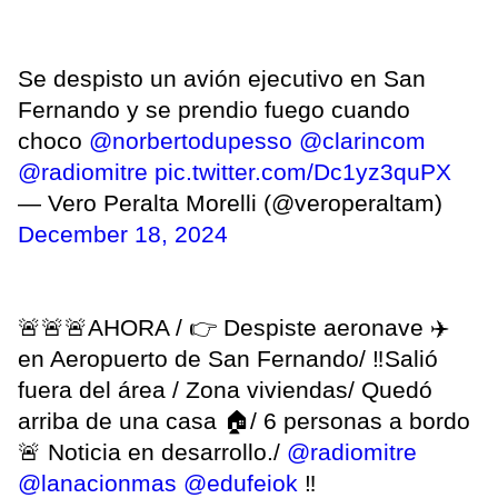
Se despisto un avión ejecutivo en San
Fernando y se prendio fuego cuando
choco
@norbertodupesso
@clarincom
@radiomitre
pic.twitter.com/Dc1yz3quPX
— Vero Peralta Morelli (@veroperaltam)
December 18, 2024
🚨🚨🚨AHORA / 👉 Despiste aeronave ✈️
en Aeropuerto de San Fernando/ ‼️Salió
fuera del área / Zona viviendas/ Quedó
arriba de una casa 🏠/ 6 personas a bordo
🚨 Noticia en desarrollo./
@radiomitre
@lanacionmas
@edufeiok
‼️