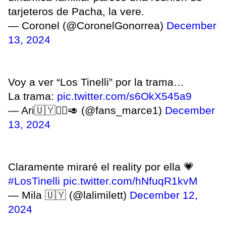
tarjeteros de Pacha, la vere.
— Coronel (@CoronelGonorrea)
December
13, 2024
Voy a ver “Los Tinelli” por la trama…
La trama:
pic.twitter.com/s6OkX545a9
— Ari🇺🇾❤️‍🔥🥑 (@fans_marce1)
December
13, 2024
Claramente miraré el reality por ella 💗
#LosTinelli
pic.twitter.com/hNfuqR1kvM
— Mila 🇺🇾 (@lalimilett)
December 12,
2024