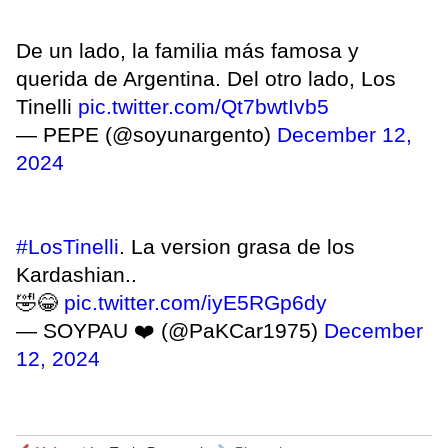
De un lado, la familia más famosa y
querida de Argentina. Del otro lado, Los
Tinelli
pic.twitter.com/Qt7bwtIvb5
— PEPE (@soyunargento)
December 12,
2024
#LosTinelli
. La version grasa de los
Kardashian..
🤣😂
pic.twitter.com/iyE5RGp6dy
— SOYPAU ❤️ (@PaKCar1975)
December
12, 2024