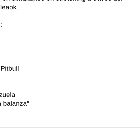
eleaok.
:
Pitbull
zuela
a balanza"