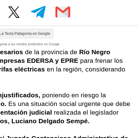
La Tecla Patagonia en Google
onia a tus medios preferidos en Google.
resarios
de la provincia de
Río Negro
empresas EDERSA y EPRE
para frenar los
rifas eléctricas
en la región, considerando
njustificados,
poniendo en riesgo la
o.
Es una situación social urgente que debe
entación judicial
realizada el legislador
os, Luciano Delgado Sempé.