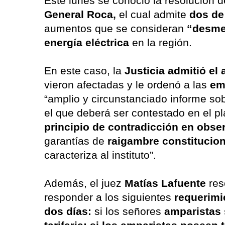
Este lunes se conoció la resolución d
General Roca,
el cual admite
dos de
aumentos que se consideran
“desmed
energía eléctrica
en la región.
En este caso, la
Justicia
admitió el
vieron afectadas y le ordenó a las
em
“amplio y circunstanciado informe sob
el que deberá ser contestado en el p
principio de contradicción en obse
garantías de
raigambre constitucion
caracteriza al instituto”.
Además, el juez
Matías Lafuente
res
responder a los siguientes
requerimi
dos días:
si los señores
amparistas 