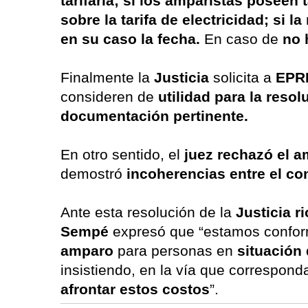
tarifaria; si los amparistas poseen 
sobre la tarifa de electricidad; si 
en su caso la fecha.
En caso de
no 
Finalmente la
Justicia
solicita a
EPR
consideren de
utilidad para la resol
documentación pertinente.
En otro sentido, el
juez
rechazó el 
demostró
incoherencias entre el co
Ante esta resolución de la
Justicia r
Sempé
expresó que “estamos confo
amparo
para personas en
situación 
insistiendo, en la vía que correspond
afrontar estos costos
”.