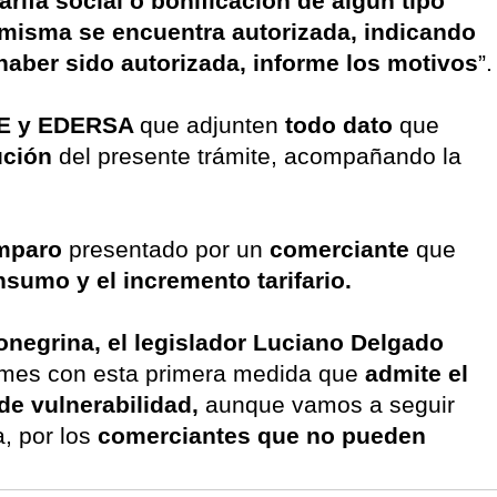
tarifa social o bonificación de algún tipo
la misma se encuentra autorizada, indicando
haber sido autorizada, informe los motivos
”.
E y EDERSA
que adjunten
todo dato
que
ución
del presente trámite, acompañando la
amparo
presentado por un
comerciante
que
nsumo y el incremento tarifario.
ionegrina, el legislador Luciano Delgado
rmes con esta primera medida que
admite el
de vulnerabilidad,
aunque vamos a seguir
a, por los
comerciantes que no pueden