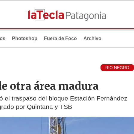
ios
Photoshop
Fuera de Foco
Archivo
RIO NEGRO
de otra área madura
mó el traspaso del bloque Estación Fernández
egrado por Quintana y TSB