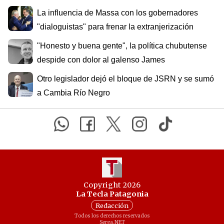
La influencia de Massa con los gobernadores
"dialoguistas" para frenar la extranjerización
"Honesto y buena gente", la política chubutense
despide con dolor al galenso James
Otro legislador dejó el bloque de JSRN y se sumó
a Cambia Río Negro
Copyright 2026
La Tecla Patagonia
Redacción
Todos los derechos reservados
Serga.NET