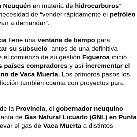
ra Neuquén
en materia de
hidrocarburos
”,
 necesidad de “vender rápidamente el
petróleo
van a demandar”.
cia
tiene una
ventana de tiempo
para
zar su subsuelo
” antes de una definitiva
 el comienzo de su gestión
Figueroa
inició
es países compradores
y así
incrementar el
no de Vaca Muerta.
Los primeros pasos los
sdicción también cuenta con proyectos para
 de la
Provincia,
el
gobernador neuquino
planta de
Gas Natural Licuado (GNL) en Punta
levar el gas de
Vaca Muerta
a distintos