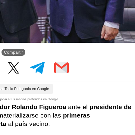
Compartir
La Tecla Patagonia en Google
onia a tus medios preferidos en Google.
dor Rolando Figueroa
ante el
presidente de
aterializarse con las
primeras
rta
al país vecino.