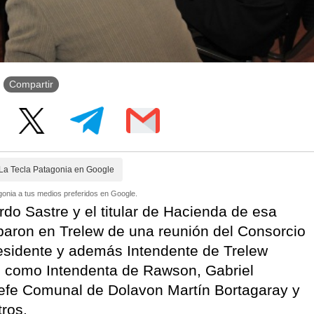
Compartir
La Tecla Patagonia en Google
onia a tus medios preferidos en Google.
do Sastre y el titular de Hacienda de esa
iparon en Trelew de una reunión del Consorcio
esidente y además Intendente de Trelew
 como Intendenta de Rawson, Gabriel
efe Comunal de Dolavon Martín Bortagaray y
tros.