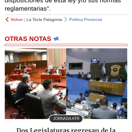
disposiciones de esta ley y/o sus normas
reglamentarias”.
Volver
|
La Tecla Patagonia
Política Provincial
OTRAS NOTAS
JORNADA ATR
Dos Legislaturas regresan de la