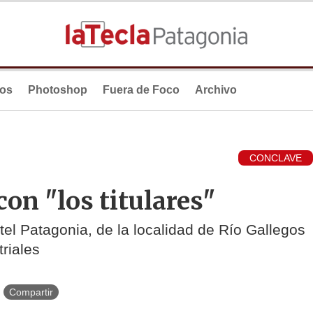
ios
Photoshop
Fuera de Foco
Archivo
CONCLAVE
on "los titulares"
otel Patagonia, de la localidad de Río Gallegos
triales
Compartir