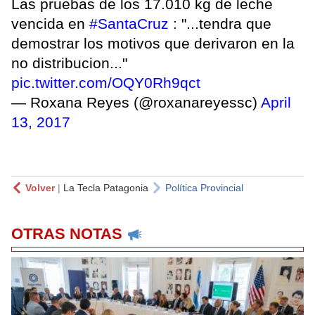
Las pruebas de los 17.010 kg de leche
vencida en
#SantaCruz
: "...tendra que
demostrar los motivos que derivaron en la
no distribucion..."
pic.twitter.com/OQY0Rh9qct
— Roxana Reyes (@roxanareyessc)
April
13, 2017
Volver
|
La Tecla Patagonia
Política Provincial
OTRAS NOTAS