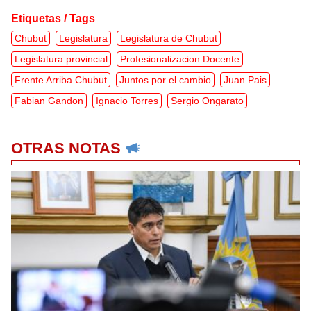
Etiquetas / Tags
Chubut
Legislatura
Legislatura de Chubut
Legislatura provincial
Profesionalizacion Docente
Frente Arriba Chubut
Juntos por el cambio
Juan Pais
Fabian Gandon
Ignacio Torres
Sergio Ongarato
OTRAS NOTAS