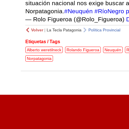
situación nacional nos exige buscar a
Norpatagonia.
#Neuquén
#RíoNegro
p
— Rolo Figueroa (@Rolo_Figueroa)
Volver
|
La Tecla Patagonia
Política Provincial
Etiquetas / Tags
Alberto weretilneck
Rolando Figueroa
Neuquén
R
Norpatagonia