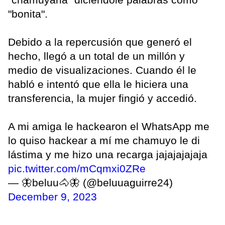
"bonita".
Debido a la repercusión que generó el
hecho, llegó a un total de un millón y
medio de visualizaciones. Cuando él le
habló e intentó que ella le hiciera una
transferencia, la mujer fingió y accedió.
A mi amiga le hackearon el WhatsApp me
lo quiso hackear a mí me chamuyo le di
lástima y me hizo una recarga jajajajajaja
pic.twitter.com/mCqmxi0ZRe
— 🦋beluu🐴🦋 (@beluuaguirre24)
December 9, 2023