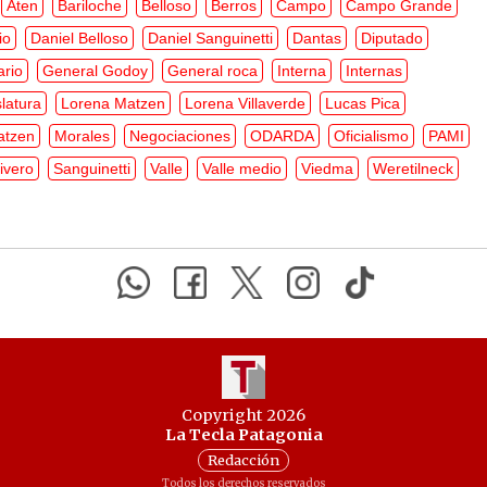
Aten
Bariloche
Belloso
Berros
Campo
Campo Grande
io
Daniel Belloso
Daniel Sanguinetti
Dantas
Diputado
ario
General Godoy
General roca
Interna
Internas
latura
Lorena Matzen
Lorena Villaverde
Lucas Pica
atzen
Morales
Negociaciones
ODARDA
Oficialismo
PAMI
ivero
Sanguinetti
Valle
Valle medio
Viedma
Weretilneck
Copyright 2026
La Tecla Patagonia
Redacción
Todos los derechos reservados