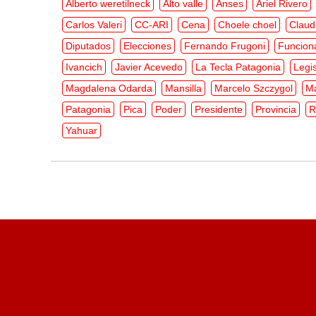
Alberto weretilneck
Alto valle
Anses
Ariel Rivero
Carlos Valeri
CC-ARI
Cena
Choele choel
Claud
Diputados
Elecciones
Fernando Frugoni
Funcion
Ivancich
Javier Acevedo
La Tecla Patagonia
Legis
Magdalena Odarda
Mansilla
Marcelo Szczygol
M
Patagonia
Pica
Poder
Presidente
Provincia
R
Yahuar