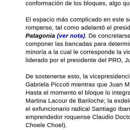
conformación de los bloques, algo que
El espacio más complicado en este s
romperse, tal como adelantó el presi
Patagonia
(ver nota)
. De concretars
componer las bancadas para determin
minoría a la cual le corresponde la vi
liderado por el presidente del PRO, J
De sostenerse esto, la vicepresidenc
Gabriela Piccoti mientras que Juan M
Hasta el momento el bloque lo integr
Martina Lacour de Bariloche; la exd
el exfuncionario radical Santiago Iba
emprendedor roquense Claudio Doctor
Choele Choel).