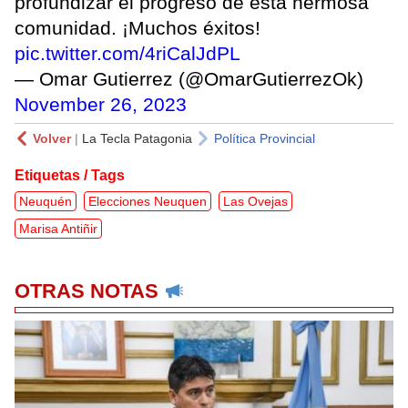
profundizar el progreso de esta hermosa
comunidad. ¡Muchos éxitos!
pic.twitter.com/4riCalJdPL
— Omar Gutierrez (@OmarGutierrezOk)
November 26, 2023
Volver
|
La Tecla Patagonia
Política Provincial
Etiquetas / Tags
Neuquén
Elecciones Neuquen
Las Ovejas
Marisa Antiñir
OTRAS NOTAS