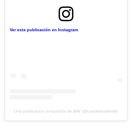
Ver esta publicación en Instagram
Una publicación compartida de 𝕷𝖊𝖑𝖊’ (@candelariatinelli)