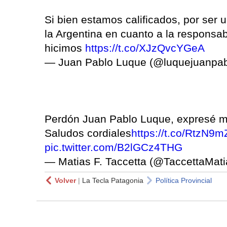
Si bien estamos calificados, por ser 
la Argentina en cuanto a la responsab
hicimos
https://t.co/XJzQvcYGeA
— Juan Pablo Luque (@luquejuanpa
Perdón Juan Pablo Luque, expresé mi 
Saludos cordiales
https://t.co/RtzN9m
pic.twitter.com/B2lGCz4THG
— Matias F. Taccetta (@TaccettaMat
Volver
|
La Tecla Patagonia
Política Provincial