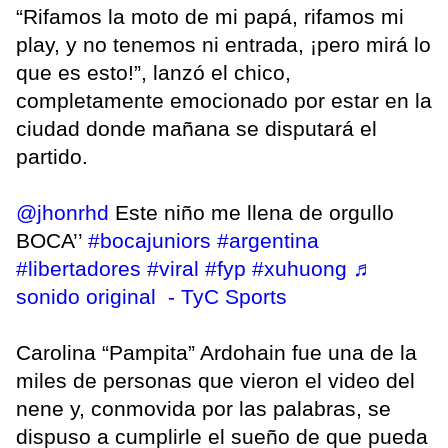
“Rifamos la moto de mi papá, rifamos mi
play, y no tenemos ni entrada, ¡pero mirá lo
que es esto!”, lanzó el chico,
completamente emocionado por estar en la
ciudad donde mañana se disputará el
partido.
@jhonrhd
Este niño me llena de orgullo
BOCA’’
#bocajuniors
#argentina
#libertadores
#viral
#fyp
#xuhuong
♬
sonido original - TyC Sports
Carolina “Pampita” Ardohain fue una de la
miles de personas que vieron el video del
nene y, conmovida por las palabras, se
dispuso a cumplirle el sueño de que pueda