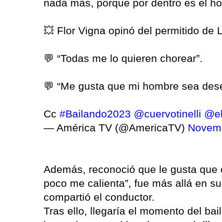
nada más, porque por dentro es el h
💥 Flor Vigna opinó del permitido de
💬 “Todas me lo quieren chorear”.
💬 “Me gusta que mi hombre sea des
Cc
#Bailando2023
@cuervotinelli
@el
— América TV (@AmericaTV)
Novemb
Además, reconoció que le gusta que 
poco me calienta”, fue más allá en s
compartió el conductor.
Tras ello, llegaría el momento del b