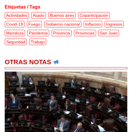
Etiquetas / Tags
Actividades
Asado
Buenos aires
Coparticipación
Covid-19
Fuego
Gobierno nacional
Inflacion
Ingresos
Mendoza
Pandemia
Provincia
Provincias
San Juan
Seguridad
Trabajo
OTRAS NOTAS