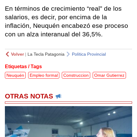
En términos de crecimiento “real” de los
salarios, es decir, por encima de la
inflación, Neuquén encabezó ese proceso
con un alza interanual del 36,5%.
Volver
|
La Tecla Patagonia
Política Provincial
Etiquetas / Tags
Neuquén
Empleo formal
Construccion
Omar Gutierrez
OTRAS NOTAS