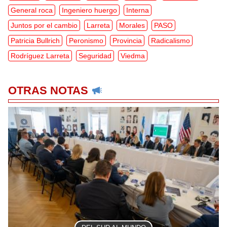
General roca
Ingeniero huergo
Interna
Juntos por el cambio
Larreta
Morales
PASO
Patricia Bullrich
Peronismo
Provincia
Radicalismo
Rodríguez Larreta
Seguridad
Viedma
OTRAS NOTAS