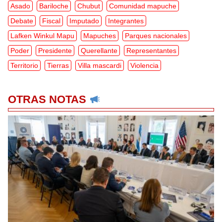
Asado
Bariloche
Chubut
Comunidad mapuche
Debate
Fiscal
Imputado
Integrantes
Lafken Winkul Mapu
Mapuches
Parques nacionales
Poder
Presidente
Querellante
Representantes
Territorio
Tierras
Villa mascardi
Violencia
OTRAS NOTAS