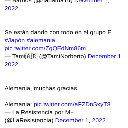
— Barrios (@nabama14)
December 1,
2022
Se están dando con todo en el grupo E
#Japón
#alemania
pic.twitter.com/ZgQEdNm86m
— Tami🇦🇷 (@TamiNorberto)
December 1,
2022
Alemania, muchas gracias.
Alemania:
pic.twitter.com/aFZDnSxyT8
— La Resistencia por M+
(@LaResistencia)
December 1, 2022