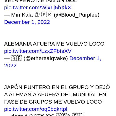
VELA PERO METAN UN GOL
pic.twitter.com/WjxLj5hXkX
— Min Kala 🦋 🇦🇷 (@Blood_Purplee)
December 1, 2022
ALEMANIA AFUERA ME VUELVO LOCO
pic.twitter.com/LzxZFbtsXV
— 🇦🇷 (@etherealqvake)
December 1,
2022
JAPÓN PUNTERO EN EL GRUPO Y DEJÓ
A ALEMANIA AFUERA DEL MUNDIAL EN
FASE DE GRUPOS ME VUELVO LOCO
pic.twitter.com/oq0bqkrtpl