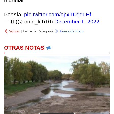
mundial
Poesía.
pic.twitter.com/epxTDqduHf
— ‏ً (@amin_fcb10)
December 1, 2022
Volver
|
La Tecla Patagonia
Fuera de Foco
OTRAS NOTAS