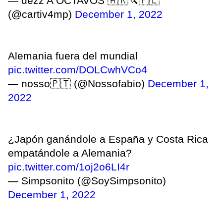
— dezz A OCTAVOS 🇦🇷🔪🇵🇱
(@cartiv4mp)
December 1, 2022
Alemania fuera del mundial
pic.twitter.com/DOLCwhVCo4
— nosso🇵🇹 (@Nossofabio)
December 1,
2022
¿Japón ganándole a España y Costa Rica
empatándole a Alemania?
pic.twitter.com/1oj2o6LI4r
— Simpsonito (@SoySimpsonito)
December 1, 2022