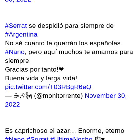
#Serrat
se despidió para siempre de
#Argentina
No sé cuanto te querrán los españoles
#Nano
, pero aquí muchos te amamos para
siempre.
Gracias por tanto!❤
Buena vida y larga vida!
pic.twitter.com/T03RBgR6eQ
— ☕🎶🗽 (@monitorrente)
November 30,
2022
Es caprichoso el azar… Enorme, eterno
#Nano
#Serrat
#UltimaNoche
🎼♥️