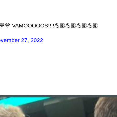
💙💙💙 VAMOOOOOS!!!!💪🏽💪🏽💪🏽💪🏽
vember 27, 2022