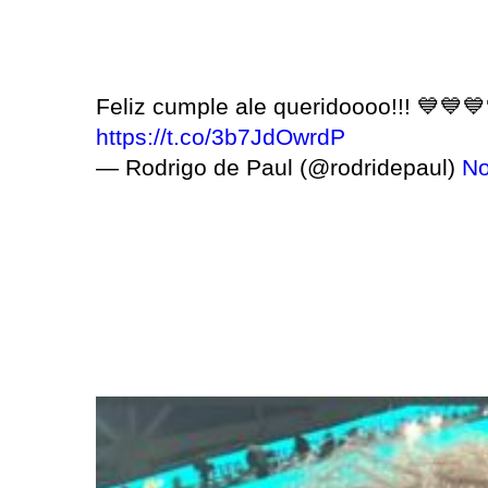
Feliz cumple ale queridoooo!!! 💙
https://t.co/3b7JdOwrdP
— Rodrigo de Paul (@rodridepaul)
No