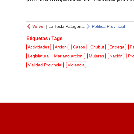
Volver
|
La Tecla Patagonia
Política Provincial
Etiquetas / Tags
Actividades
Arcioni
Casos
Chubut
Entrega
Fa
Legislatura
Mariano arcioni
Mujeres
Nación
Pr
Vialidad Provincial
Violencia