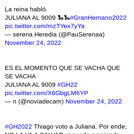
La reina habló.
JULIANA AL 9009 🐍🐍
#GranHernano2022
pic.twitter.com/mzTYex7yYa
— serena Heredia (@PauSerenaa)
November 24, 2022
ES EL MOMENTO QUE SE VACHA QUE
SE VACHA
JULIANA AL 9009
#GH22
pic.twitter.com/X6GbgLM6YP
— n (@noviadecam)
November 24, 2022
#GH2022
Thiago voto a Juliana. Por ende,