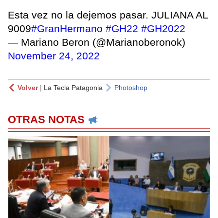
Esta vez no la dejemos pasar. JULIANA AL
9009
#GranHermano
#GH22
#GH2022
— Mariano Beron (@Marianoberonok)
November 24, 2022
Volver
|
La Tecla Patagonia
Photoshop
OTRAS NOTAS