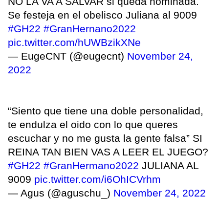
NO LA VA A SALVAR si queda nominada.
Se festeja en el obelisco Juliana al 9009
#GH22
#GranHernano2022
pic.twitter.com/hUWBzikXNe
— EugeCNT (@eugecnt)
November 24,
2022
“Siento que tiene una doble personalidad,
te endulza el oido con lo que queres
escuchar y no me gusta la gente falsa” SI
REINA TAN BIEN VAS A LEER EL JUEGO?
#GH22
#GranHermano2022
JULIANA AL
9009
pic.twitter.com/i6OhICVrhm
— Agus (@aguschu_)
November 24, 2022