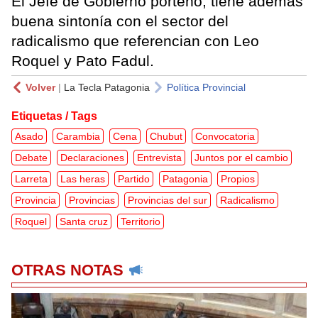
El Jefe de Gobierno porteño, tiene además
buena sintonía con el sector del
radicalismo que referencian con Leo
Roquel y Pato Fadul.
Volver
|
La Tecla Patagonia
Política Provincial
Etiquetas / Tags
Asado
Carambia
Cena
Chubut
Convocatoria
Debate
Declaraciones
Entrevista
Juntos por el cambio
Larreta
Las heras
Partido
Patagonia
Propios
Provincia
Provincias
Provincias del sur
Radicalismo
Roquel
Santa cruz
Territorio
OTRAS NOTAS