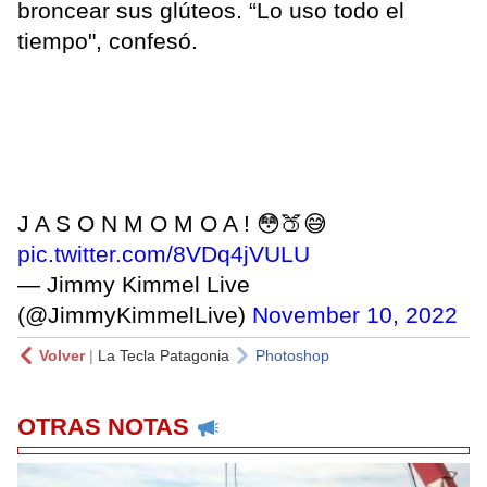
broncear sus glúteos. “Lo uso todo el
tiempo", confesó.
J A S O N M O M O A ! 😳🍑😅
pic.twitter.com/8VDq4jVULU
— Jimmy Kimmel Live
(@JimmyKimmelLive)
November 10, 2022
Volver
|
La Tecla Patagonia
Photoshop
OTRAS NOTAS