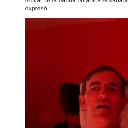
recital de la banda británica el sába
expresó.