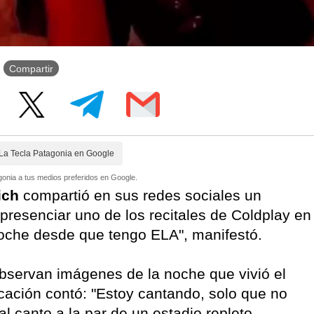
Compartir
La Tecla Patagonia en Google
onia a tus medios preferidos en Google.
ich
compartió en sus redes sociales un
 presenciar uno de los recitales de Coldplay en
 noche desde que tengo ELA", manifestó.
bservan imágenes de la noche que vivió el
ación contó: "Estoy cantando, solo que no
l canto a la par de un estadio repleto.