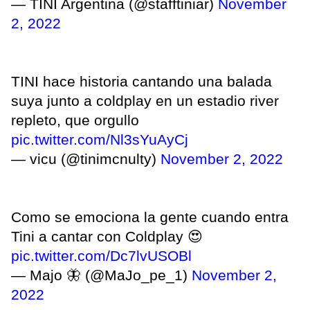
— TINI Argentina (@stafftiniar)
November
2, 2022
TINI hace historia cantando una balada
suya junto a coldplay en un estadio river
repleto, que orgullo
pic.twitter.com/Nl3sYuAyCj
— vicu (@tinimcnulty)
November 2, 2022
Como se emociona la gente cuando entra
Tini a cantar con Coldplay 😍
pic.twitter.com/Dc7lvUSOBl
— Majo 🦋 (@MaJo_pe_1)
November 2,
2022